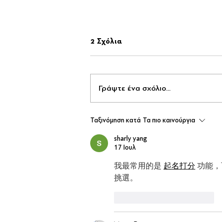
2 Σχόλια
Γράψτε ένα σχόλιο...
«Νησιώτικο Αεράκι» στην Ε’
Ταξινόμηση κατά
Τα πιο καινούργια
Δημοτική Κοινότητα Πειραιά!
sharly yang
17 Ιουλ
我最常用的是 
起名打分
 功能
挑選。
Μου αρέσει
Απάντηση