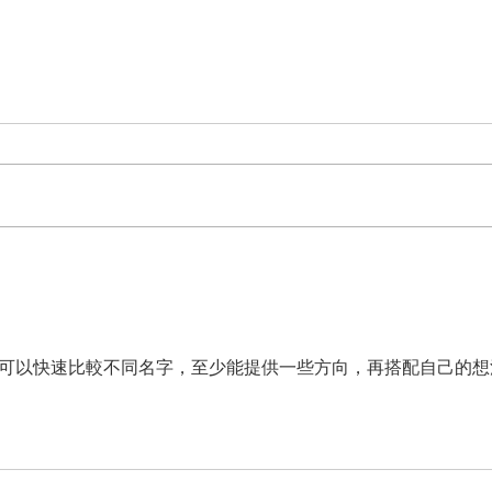
Σινεμά στο Πάρκο Δηλαβέρη-
Pass
Μια μαγική βραδιά κάτω από
on S
τα αστέρια!
，可以快速比較不同名字，至少能提供一些方向，再搭配自己的想