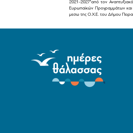
2021-2027"από τον Αναπτυξιακ
Ευρωπαϊκών Προγραμμάτων και 
μεσω της Ο.Χ.Ε. του Δήμου Πειραι