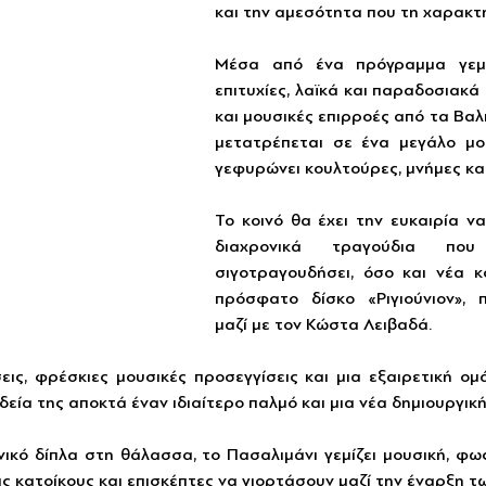
και την αμεσότητα που τη χαρακτη
Μέσα από ένα πρόγραμμα γεμά
επιτυχίες, λαϊκά και παραδοσιακά
και μουσικές επιρροές από τα Βαλκ
μετατρέπεται σε ένα μεγάλο μου
γεφυρώνει κουλτούρες, μνήμες κα
Το κοινό θα έχει την ευκαιρία ν
διαχρονικά τραγούδια που
σιγοτραγουδήσει, όσο και νέα κ
πρόσφατο δίσκο «Ριγιούνιον», 
μαζί με τον Κώστα Λειβαδά. 
ις, φρέσκιες μουσικές προσεγγίσεις και μια εξαιρετική ομά
δεία της αποκτά έναν ιδιαίτερο παλμό και μια νέα δημιουργική
ικό δίπλα στη θάλασσα, το Πασαλιμάνι γεμίζει μουσική, φως
 κατοίκους και επισκέπτες να γιορτάσουν μαζί την έναρξη τ