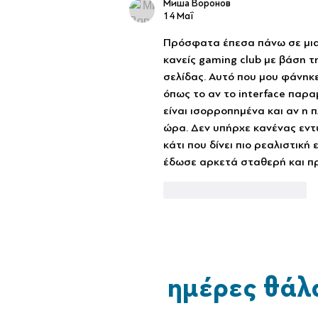
Миша Воронов
14 Μαΐ
Πρόσφατα έπεσα πάνω σε μια π
κανείς gaming club με βάση τη
σελίδας. Αυτό που μου φάνηκε
όπως το αν το interface παρ
είναι ισορροπημένα και αν η 
ώρα. Δεν υπήρχε κανένας εντ
κάτι που δίνει πιο ρεαλιστική
έδωσε αρκετά σταθερή και πρ
Μου αρέσει
Απάντηση
ημέρες θάλ