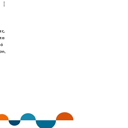
ς, 
τα 
ό 
η, 