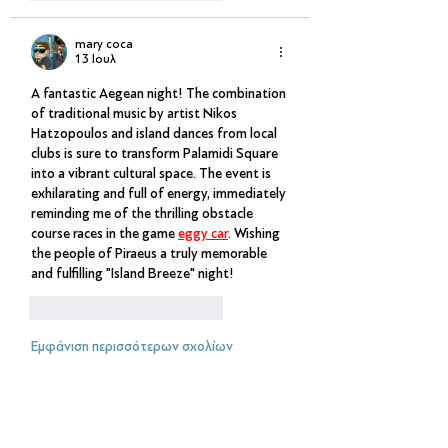
mary coca
13 Ιουλ
A fantastic Aegean night! The combination 
of traditional music by artist Nikos 
Hatzopoulos and island dances from local 
clubs is sure to transform Palamidi Square 
into a vibrant cultural space. The event is 
exhilarating and full of energy, immediately 
reminding me of the thrilling obstacle 
course races in the game 
eggy car
. Wishing 
the people of Piraeus a truly memorable 
and fulfilling "Island Breeze" night!
Μου αρέσει
Απάντηση
Εμφάνιση περισσότερων σχολίων