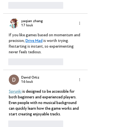
Μου αρέσει
Απάντηση
yaqian zhang
17 Ιουλ
If you like games based on momentum and 
precision, 
Drive Mad
 is worth trying. 
Restarting is instant, so experimenting 
never feels tedious.
Μου αρέσει
Απάντηση
David Ortiz
16 Ιουλ
Sprunki
 is designed to be accessible for 
both beginners and experienced players. 
Even people with no musical background 
can quickly learn how the game works and 
start creating enjoyable tracks.
Μου αρέσει
Απάντηση