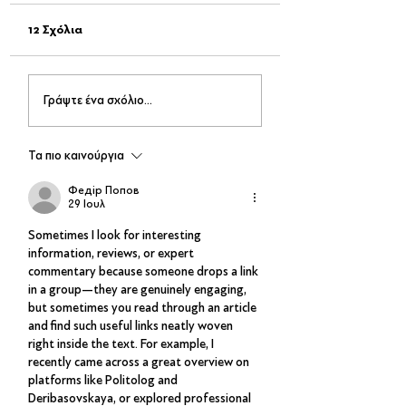
12 Σχόλια
Passepartout The Band
Street Party - Το
Γράψτε ένα σχόλιο...
– Live on Stage
μεγαλύτερο πάρτι
χρονιάς!
Τα πιο καινούργια
Федір Попов
29 Ιουλ
Sometimes I look for interesting 
information, reviews, or expert 
commentary because someone drops a link 
in a group—they are genuinely engaging, 
but sometimes you read through an article 
and find such useful links neatly woven 
right inside the text. For example, I 
recently came across a great overview on 
platforms like Politolog and 
Deribasovskaya, or explored professional 