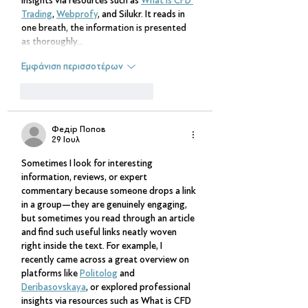
insights via resources such as 
What is CFD 
Trading
, 
Webprofy
, and Silukr. It reads in 
one breath, the information is presented 
as thoroughly…
Εμφάνιση περισσοτέρων
Μου αρέσει
Απάντηση
Федір Попов
29 Ιουλ
Sometimes I look for interesting 
information, reviews, or expert 
commentary because someone drops a link 
in a group—they are genuinely engaging, 
but sometimes you read through an article 
and find such useful links neatly woven 
right inside the text. For example, I 
recently came across a great overview on 
platforms like 
Politolog
 and 
Deribasovskaya
, or explored professional 
insights via resources such as What is CFD 