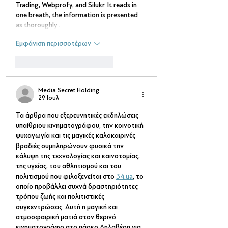
Trading, Webprofy, and Silukr. It reads in 
one breath, the information is presented 
as thoroughly…
Εμφάνιση περισσοτέρων
Μου αρέσει
Απάντηση
Media Secret Holding
29 Ιουλ
Τα άρθρα που εξερευνητικές εκδηλώσεις 
υπαίθριου κινηματογράφου, την κοινοτική 
ψυχαγωγία και τις μαγικές καλοκαιρινές 
βραδιές συμπληρώνουν φυσικά την 
κάλυψη της τεχνολογίας και καινοτομίας, 
της υγείας, του αθλητισμού και του 
πολιτισμού που φιλοξενείται στο 
34.ua
, το 
οποίο προβάλλει συχνά δραστηριότητες 
τρόπου ζωής και πολιτιστικές 
συγκεντρώσεις. Αυτή η μαγική και 
ατμοσφαιρική ματιά στον θερινό 
κινηματογράφο στο πάρκο Δηλαβέρη για 