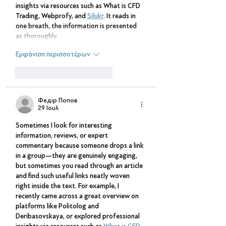
insights via resources such as What is CFD 
Trading, Webprofy, and 
Silukr
. It reads in 
one breath, the information is presented 
as thoroughly…
Εμφάνιση περισσοτέρων
Μου αρέσει
Απάντηση
Федір Попов
29 Ιουλ
Sometimes I look for interesting 
information, reviews, or expert 
commentary because someone drops a link 
in a group—they are genuinely engaging, 
but sometimes you read through an article 
and find such useful links neatly woven 
right inside the text. For example, I 
recently came across a great overview on 
platforms like Politolog and 
Deribasovskaya, or explored professional 