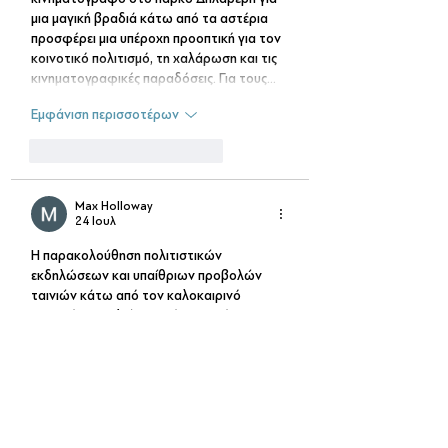
μια μαγική βραδιά κάτω από τα αστέρια 
προσφέρει μια υπέροχη προοπτική για τον 
κοινοτικό πολιτισμό, τη χαλάρωση και τις 
κινηματογραφικές παραδόσεις. Για τους…
Εμφάνιση περισσοτέρων
Μου αρέσει
Απάντηση
Max Holloway
24 Ιουλ
Η παρακολούθηση πολιτιστικών 
εκδηλώσεων και υπαίθριων προβολών 
ταινιών κάτω από τον καλοκαιρινό 
ουρανό αποτελεί μια από τις πιο όμορφες 
εμπειρίες για τους κατοίκους και τους 
επισκέπτες. Αναζητώντας πληροφορίες για 
τοπικά φεστιβάλ και εκδηλώσεις εδώ στην 
GR, ένα τυχαίο κλικ σε ένα αποτέλεσμα 
αναζήτησης με οδήγησε προσωρινά στο 
https://pistolos.gr/
. Μόλις επέστρεψα στη 