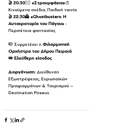
🎬 
20:30
🧙‍♂️ 
«Στρουμφάκια»
🎨 
Κινούμενα σχέδια, Παιδική ταινία
🎬 
22:30
👻 
«Ghostbusters: Η 
Αυτοκρατορία του Πάγου»
 - 
Περιπέτεια φαντασίας
🎼 Συμμετέχει η 
Φιλαρμονική 
Ορχήστρα του Δήμου Πειραιά
🎟️ 
Ελεύθερη είσοδος
Διοργάνωση:
 Διεύθυνση 
Εξωστρέφειας, Ευρωπαϊκών 
Προγραμμάτων & Τουρισμού – 
Destination Piraeus.