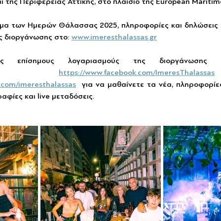
 της Περιφέρειας Αττικής, στο πλαίσιο της European Maritime
μα των Ημερών Θάλασσας 2025, πληροφορίες και δηλώσεις 
ς διοργάνωσης στο: 
www.imeresthalassas.gr
υς επίσημους λογαριασμούς της διοργάνωσης σ
α,  
https://www.facebook.com/ImeresThalassas
.com/imeresthalassas
  για να μαθαίνετε τα νέα, πληροφορίες
αφίες και live μεταδόσεις.