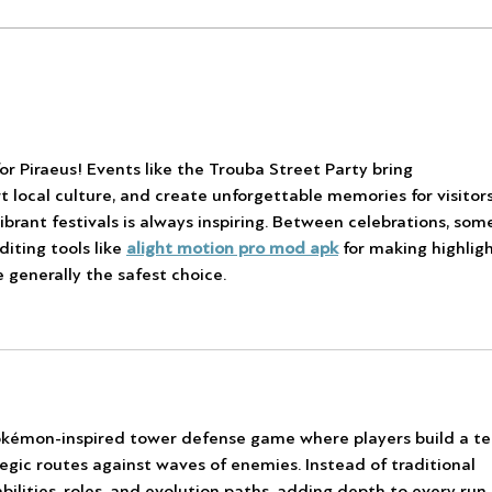
Σινεμά στο Πάρκο Δηλαβέρη-
Pass
Μια μαγική βραδιά κάτω από
on S
τα αστέρια!
or Piraeus! Events like the Trouba Street Party bring 
 local culture, and create unforgettable memories for visitors
ibrant festivals is always inspiring. Between celebrations, som
iting tools like 
alight motion pro mod apk
 for making highligh
e generally the safest choice.
okémon-inspired tower defense game where players build a t
egic routes against waves of enemies. Instead of traditional 
bilities, roles, and evolution paths, adding depth to every run.