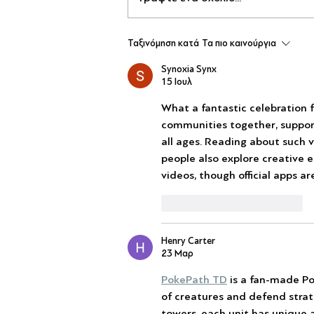
«Νησιώτικο Αεράκι» στην Ε’
Ταξινόμηση κατά
Τα πιο καινούργια
Δημοτική Κοινότητα Πειραιά!
Synoxia Synx
15 Ιουλ
What a fantastic celebration f
communities together, support
all ages. Reading about such v
people also explore creative ed
videos, though official apps ar
Μου αρέσει
Απάντηση
Henry Carter
23 Μαρ
PokePath TD
 is a fan-made P
of creatures and defend strat
towers, each unit has unique a