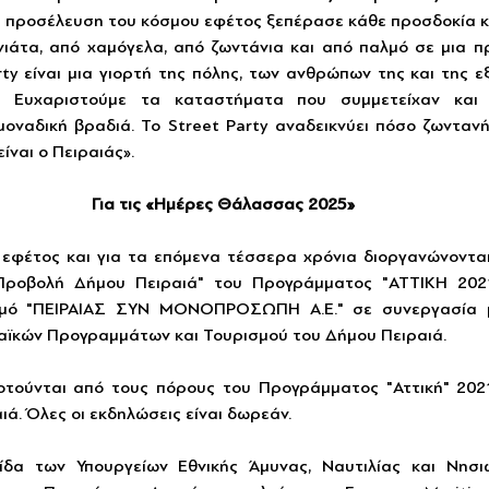
Η προσέλευση του κόσμου εφέτος ξεπέρασε κάθε προσδοκία κα
νιάτα, από χαμόγελα, από ζωντάνια και από παλμό σε μια πρ
rty είναι μια γιορτή της πόλης, των ανθρώπων της και της 
ς. Ευχαριστούμε τα καταστήματα που συμμετείχαν και
οναδική βραδιά. Το Street Party αναδεικνύει πόσο ζωντανή,
ίναι ο Πειραιάς».
Για τις «Ημέρες Θάλασσας 2025»
φέτος και για τα επόμενα τέσσερα χρόνια διοργανώνονται 
Προβολή Δήμου Πειραιά" του Προγράμματος "ΑΤΤΙΚΗ 2021
σμό "ΠΕΙΡΑΙΑΣ ΣΥΝ ΜΟΝΟΠΡΟΣΩΠΗ Α.Ε." σε συνεργασία μ
ϊκών Προγραμμάτων και Τουρισμού του Δήμου Πειραιά.
οτούνται από τους πόρους του Προγράμματος "Αττική" 202
ιά. Όλες οι εκδηλώσεις είναι δωρεάν.
δα των Υπουργείων Εθνικής Άμυνας, Ναυτιλίας και Νησιωτ