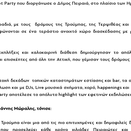
t Party που διοργάνωσε ο Δήμος Πειραιά, στο πλαίσιο των 
αδιά, με τους  δρόμους της Τρούμπας, της Τερψιθέας και 
φώνονται σε ένα τεράστιο ανοιχτό χώρο διασκέδασης με ρ
εκπλήξεις και καλοκαιρινή διάθεση δημιούργησαν το απόλ
αι επισκέπτες από όλη την Αττική, που γέμισαν τους δρόμους 
οχή δεκάδων  τοπικών καταστημάτων εστίασης και bar, τα ο
ωση και με DJs, Live μουσικά σχήματα, χορό, happenings και  
Party αποτέλεσε το απόλυτο highlight των εφετινών εκδηλώσε
ιάννης Μώραλης, τόνισε:
 Τρούμπα είναι μια από τις πιο επιτυχημένες και δημοφιλείς 
ου προσελκύει κάθε χρόνο χιλιάδες Πειραιώτες και ε