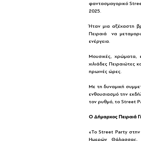
φαντασμαγορικό Stree
2025.
Ήταν μια αξέχαστη βρ
Πειραιά  να μεταμορ
ενέργεια.
Μουσικές, χρώματα, 
χιλιάδες Πειραιώτες κ
πρωινές ώρες.
Με τη δυναμική συμμετ
ενθουσιασμό την εκδήλ
τον ρυθμό, το Street 
Ο Δήμαρχος Πειραιά Γ
«Το Street Party στην
Ημερών Θάλασσας, π