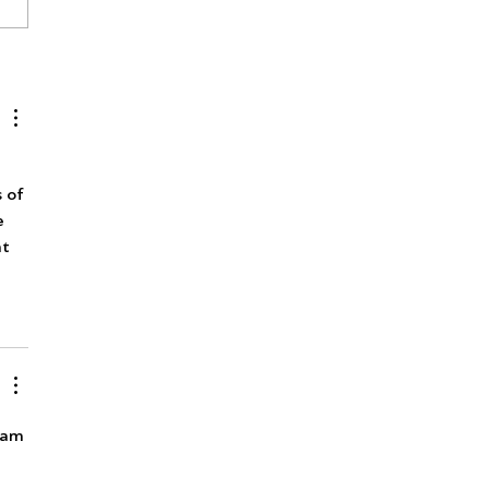
epartout The Band – Live
tage
 of 
e 
t 
eam 