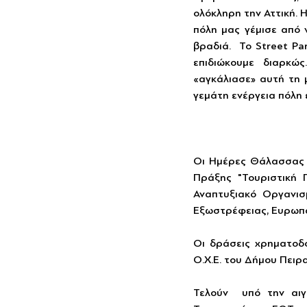
ολόκληρη την Αττική. 
πόλη μας γέμισε από 
βραδιά.  Το Street Pa
επιδιώκουμε διαρκώ
«αγκάλιασε» αυτή τη μ
γεμάτη ενέργεια πόλη ε
Οι Ημέρες Θάλασσας ε
Πράξης "Τουριστική 
Αναπτυξιακό Οργανι
Εξωστρέφειας, Ευρωπα
Οι δράσεις χρηματοδ
Ο.Χ.Ε. του Δήμου Πειρα
Τελούν  υπό την αιγί