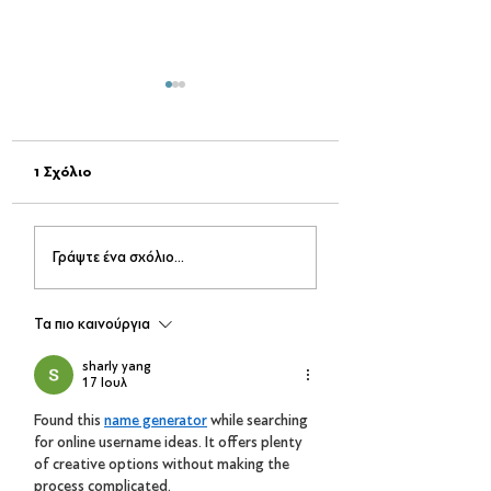
1 Σχόλιο
Σινεμά στο Πάρκο
Passepartout The
Γράψτε ένα σχόλιο...
Δηλαβέρη-Μια μαγική
– Live on Stage
βραδιά κάτω από τα
αστέρια!
Τα πιο καινούργια
sharly yang
17 Ιουλ
Found this 
name generator
 while searching 
for online username ideas. It offers plenty 
of creative options without making the 
process complicated.