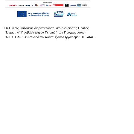
Οι Ημέρες Θάλασσας διοργανώνονται στο πλαίσιο της Πράξης
"Τουριστική Προβολή Δήμου Πειραιά" του Προγραμματος
"ΑΤΤΙΚΗ
2021-2027
"από τον Αναπτυξιακό Οργανισμό "ΠΕΙΡΑΙΑΣ
ΣΥΝ ΜΟΝΟΠΡΟΣΩΠΗ Α.Ε." σε συνεργασία με τη Διεύθυνση
Εξωστρέφειας, Ευρωπαϊκών Προγραμμάτων και Τουρισμού. Οι
δράσεις χρηματοδοτούνται από τους πόρους του Προγραμματος
"Αττική"
2021-2027
μεσω της Ο.Χ.Ε. του Δήμου Πειραιά. Ολες οι
εκδηλώσεις θα είναι δωρεάν.
ημέρες θάλασσας
© 2022 by
Destination Pireaus
Created by
Designature
Privacy Policy