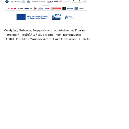
Οι Ημέρες Θάλασσας διοργανώνονται στο πλαίσιο της Πράξης
"Τουριστική Προβολή Δήμου Πειραιά" του Προγραμματος
"ΑΤΤΙΚΗ
2021-2027
"από τον Αναπτυξιακό Οργανισμό "ΠΕΙΡΑΙΑΣ
ΣΥΝ ΜΟΝΟΠΡΟΣΩΠΗ Α.Ε." σε συνεργασία με τη Διεύθυνση
Εξωστρέφειας, Ευρωπαϊκών Προγραμμάτων και Τουρισμού. Οι
δράσεις χρηματοδοτούνται από τους πόρους του Προγραμματος
"Αττική"
2021-2027
μεσω της Ο.Χ.Ε. του Δήμου Πειραιά. Ολες οι
εκδηλώσεις θα είναι δωρεάν.
ημέρες θάλασσας
© 2022 by
Destination Pireaus
Created by
Designature