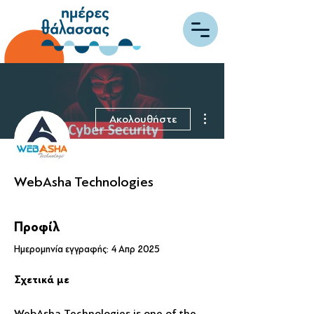
Περισσότερες ενέργειες
Ακολουθήστε
WebAsha Technologies
Προφίλ
Ημερομηνία εγγραφής: 4 Απρ 2025
Σχετικά με
WebAsha Technologies is one of the 