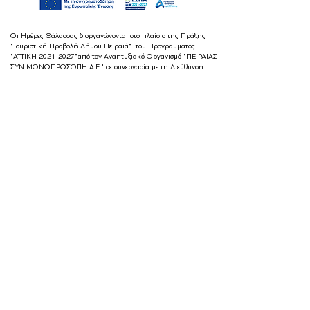
Οι Ημέρες Θάλασσας διοργανώνονται στο πλαίσιο της Πράξης
"Τουριστική Προβολή Δήμου Πειραιά" του Προγραμματος
"ΑΤΤΙΚΗ
2021-2027
"από τον Αναπτυξιακό Οργανισμό "ΠΕΙΡΑΙΑΣ
ΣΥΝ ΜΟΝΟΠΡΟΣΩΠΗ Α.Ε." σε συνεργασία με τη Διεύθυνση
Εξωστρέφειας, Ευρωπαϊκών Προγραμμάτων και Τουρισμού. Οι
δράσεις χρηματοδοτούνται από τους πόρους του Προγραμματος
"Αττική"
2021-2027
μεσω της Ο.Χ.Ε. του Δήμου Πειραιά. Ολες οι
εκδηλώσεις θα είναι δωρεάν.
ημέρες θάλασσας
© 2022 by
Destination Pireaus
Created by
Designature
Privacy Policy