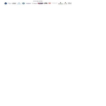
Οι Ημέρες Θάλασσας διοργανώνονται στο πλαίσιο της Πράξης
"Τουριστική Προβολή Δήμου Πειραιά" του Προγραμματος
"ΑΤΤΙΚΗ
2021-2027
"από τον Αναπτυξιακό Οργανισμό "ΠΕΙΡΑΙΑΣ
ΣΥΝ ΜΟΝΟΠΡΟΣΩΠΗ Α.Ε." σε συνεργασία με τη Διεύθυνση
Εξωστρέφειας, Ευρωπαϊκών Προγραμμάτων και Τουρισμού. Οι
δράσεις χρηματοδοτούνται από τους πόρους του Προγραμματος
"Αττική"
2021-2027
μεσω της Ο.Χ.Ε. του Δήμου Πειραιά. Ολες οι
εκδηλώσεις θα είναι δωρεάν.
ημέρες θάλασσας
© 2022 by
Destination Pireaus
Created by
Designature