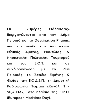
Οι  «Ημέρες Θάλασσας» 
διοργανώνονται από τον Δήμο 
Πειραιά και το Destination Piraeus, 
υπό την αιγίδα των Υπουργείων 
Εθνικής Άμυνας, Ναυτιλίας & 
Νησιωτικής Πολιτικής, Τουρισμού 
και του Ε.Ο.Τ. και σε 
συνδιοργάνωση με το Plus 
Πειραιάς, το Στάδιο Ειρήνης & 
Φιλίας, την ΚΟ.Δ.Ε.Π., τη Δημοτική 
Ραδιοφωνία Πειραιά «Κανάλι 1 - 
90,4 FM»,  στο πλαίσιο της E.M.D. 
(European Maritime Day).