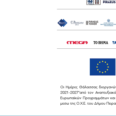
Οι Ημέρες Θάλασσας διοργανών
2021-2027"από τον Αναπτυξιακ
Ευρωπαϊκών Προγραμμάτων και 
μεσω της Ο.Χ.Ε. του Δήμου Πειραι