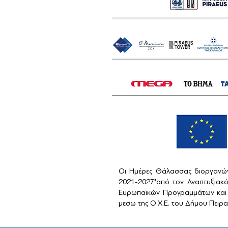
Οι Ημέρες Θάλασσας διοργανών
2021-2027"από τον Αναπτυξιακ
Ευρωπαϊκών Προγραμμάτων και 
μεσω της Ο.Χ.Ε. του Δήμου Πειραι