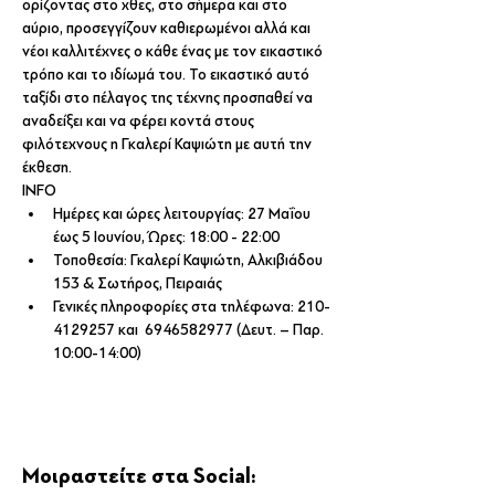
ορίζοντας στο χθες, στο σήμερα και στο 
αύριο, προσεγγίζουν καθιερωμένοι αλλά και 
νέοι καλλιτέχνες ο κάθε ένας με τον εικαστικό 
τρόπο και το ιδίωμά του. Το εικαστικό αυτό 
ταξίδι στο πέλαγος της τέχνης προσπαθεί να 
αναδείξει και να φέρει κοντά στους 
φιλότεχνους η Γκαλερί Καψιώτη με αυτή την 
έκθεση.
ΙΝFO
Ημέρες και ώρες λειτουργίας: 27 Μαΐου 
έως 5 Ιουνίου, Ώρες: 18:00 - 22:00
Τοποθεσία: Γκαλερί Καψιώτη, Αλκιβιάδου 
153 & Σωτήρος, Πειραιάς
Γενικές πληροφορίες στα τηλέφωνα: 210-
4129257 και  6946582977 (Δευτ. – Παρ. 
10:00-14:00)
Μοιραστείτε στα Social: