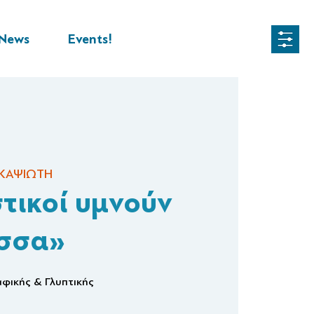
News
Events!
 ΚΑΨΙΩΤΗ
στικοί υμνούν
ασσα»
φικής & Γλυπτικής