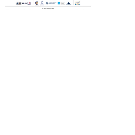
Οι Ημέρες Θάλασσας διοργανώνονται στο πλαίσιο της Πράξης
"Τουριστική Προβολή Δήμου Πειραιά" του Προγραμματος
"ΑΤΤΙΚΗ
2021-2027
"από τον Αναπτυξιακό Οργανισμό "ΠΕΙΡΑΙΑΣ
ΣΥΝ ΜΟΝΟΠΡΟΣΩΠΗ Α.Ε." σε συνεργασία με τη Διεύθυνση
Εξωστρέφειας, Ευρωπαϊκών Προγραμμάτων και Τουρισμού. Οι
δράσεις χρηματοδοτούνται από τους πόρους του Προγραμματος
"Αττική"
2021-2027
μεσω της Ο.Χ.Ε. του Δήμου Πειραιά. Ολες οι
εκδηλώσεις θα είναι δωρεάν.
ημέρες θάλασσας
© 2022 by
Destination Pireaus