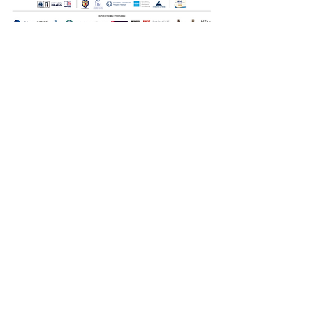
Οι Ημέρες Θάλασσας διοργανώνονται στο πλαίσιο της Πράξης
"Τουριστική Προβολή Δήμου Πειραιά" του Προγραμματος
"ΑΤΤΙΚΗ
2021-2027
"από τον Αναπτυξιακό Οργανισμό "ΠΕΙΡΑΙΑΣ
ΣΥΝ ΜΟΝΟΠΡΟΣΩΠΗ Α.Ε." σε συνεργασία με τη Διεύθυνση
Εξωστρέφειας, Ευρωπαϊκών Προγραμμάτων και Τουρισμού. Οι
δράσεις χρηματοδοτούνται από τους πόρους του Προγραμματος
"Αττική"
2021-2027
μεσω της Ο.Χ.Ε. του Δήμου Πειραιά. Ολες οι
εκδηλώσεις θα είναι δωρεάν.
sea days
© 2022 by
Destination Pireaus