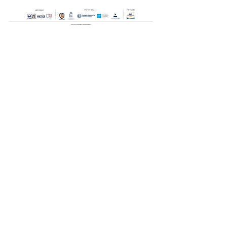
Οι Ημέρες Θάλασσας διοργανώνονται στο πλαίσιο της Πράξης
"Τουριστική Προβολή Δήμου Πειραιά" του Προγραμματος
"ΑΤΤΙΚΗ
2021-2027
"από τον Αναπτυξιακό Οργανισμό "ΠΕΙΡΑΙΑΣ
ΣΥΝ ΜΟΝΟΠΡΟΣΩΠΗ Α.Ε." σε συνεργασία με τη Διεύθυνση
Εξωστρέφειας, Ευρωπαϊκών Προγραμμάτων και Τουρισμού. Οι
δράσεις χρηματοδοτούνται από τους πόρους του Προγραμματος
"Αττική"
2021-2027
μεσω της Ο.Χ.Ε. του Δήμου Πειραιά. Ολες οι
εκδηλώσεις θα είναι δωρεάν.
ημέρες θάλασσας