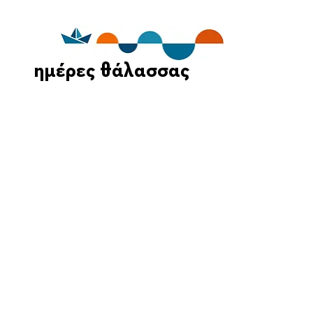
ημέρες θάλασσας
Οι Ημέρες Θάλασσας διοργανώνονται στο πλαίσιο της Πράξης
"Τουριστική Προβολή Δήμου Πειραιά" του Προγραμματος
"ΑΤΤΙΚΗ
2021-2027
"από τον Αναπτυξιακό Οργανισμό "ΠΕΙΡΑΙΑΣ
ΣΥΝ ΜΟΝΟΠΡΟΣΩΠΗ Α.Ε." σε συνεργασία με τη Διεύθυνση
Εξωστρέφειας, Ευρωπαϊκών Προγραμμάτων και Τουρισμού. Οι
δράσεις χρηματοδοτούνται από τους πόρους του Προγραμματος
"Αττική"
2021-2027
μεσω της Ο.Χ.Ε. του Δήμου Πειραιά. Ολες οι
εκδηλώσεις θα είναι δωρεάν.