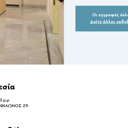
Οι εγγραφές έκλ
Δείτε άλλες εκδη
εσία
0 μ.μ.
 ΦΙΛΩΝΟΣ 29