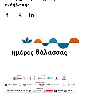
εκδήλωσης
ημέρες θάλασσας
Οι Ημέρες Θάλασσας διοργανώνονται στο πλαίσιο της Πράξης