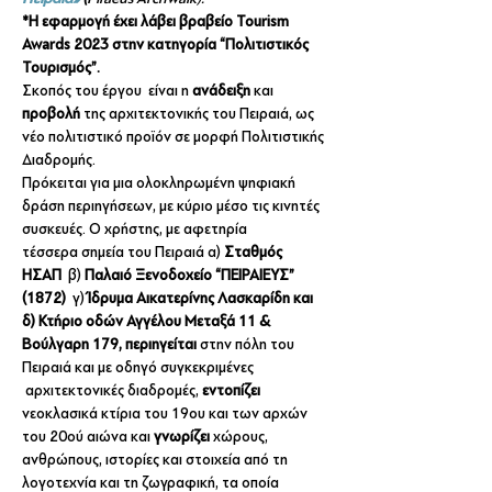
*Η εφαρμογή έχει λάβει βραβείο Tourism 
Awards 2023 στην κατηγορία “Πολιτιστικός 
Τουρισμός”.
Σκοπός του έργου  είναι η 
ανάδειξη
 και 
προβολή
 της αρχιτεκτονικής του Πειραιά, ως 
νέο πολιτιστικό προϊόν σε μορφή Πολιτιστικής 
Διαδρομής.
Πρόκειται για μια ολοκληρωμένη ψηφιακή 
δράση περιηγήσεων, με κύριο μέσο τις κινητές 
συσκευές. Ο χρήστης, με αφετηρία 
τέσσερα σημεία του Πειραιά α) 
Σταθμός 
ΗΣΑΠ 
 β) 
Παλαιό Ξενοδοχείο “ΠΕΙΡΑΙΕΥΣ” 
(1872)
  γ) 
Ίδρυμα Αικατερίνης Λασκαρίδη και 
δ) Κτήριο οδών Αγγέλου Μεταξά 11 & 
Βούλγαρη 179,
περιηγείται
 στην πόλη του 
Πειραιά και με οδηγό συγκεκριμένες 
 αρχιτεκτονικές διαδρομές, 
εντοπίζει
νεοκλασικά κτίρια του 19ου και των αρχών 
του 20ού αιώνα και 
γνωρίζει 
χώρους, 
ανθρώπους, ιστορίες και στοιχεία από τη 
λογοτεχνία και τη ζωγραφική, τα οποία 