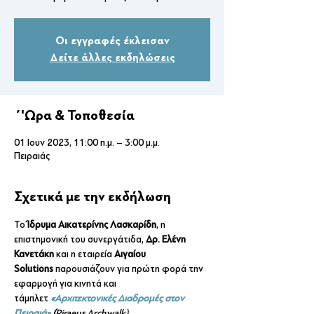
Οι εγγραφές έκλεισαν
Δείτε άλλες εκδηλώσεις
΄'Ωρα & Τοποθεσία
01 Ιουν 2023, 11:00 π.μ. – 3:00 μ.μ.
Πειραιάς
Σχετικά με την εκδήλωση
Το 
Ίδρυμα Αικατερίνης Λασκαρίδη
, η 
επιστημονική του συνεργάτιδα, 
Δρ. Ελένη 
Κανετάκη
 και η εταιρεία 
Αιγαίου 
Solutions
 παρουσιάζουν για πρώτη φορά την 
εφαρμογή για κινητά και 
τάμπλετ 
«Αρχιτεκτονικές Διαδρομές στον 
Πειραιά»
 (
Piraeus Archwalk).