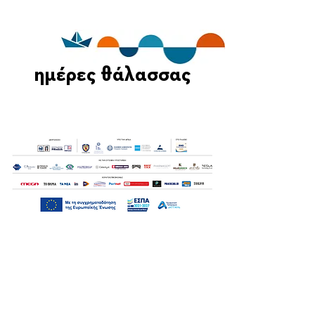
ημέρες θάλασσας
Οι Ημέρες Θάλασσας διοργανώνονται στο πλαίσιο της Πράξης
"Τουριστική Προβολή Δήμου Πειραιά" του Προγραμματος
"ΑΤΤΙΚΗ
2021-2027
"από τον Αναπτυξιακό Οργανισμό "ΠΕΙΡΑΙΑΣ
ΣΥΝ ΜΟΝΟΠΡΟΣΩΠΗ Α.Ε." σε συνεργασία με τη Διεύθυνση
Εξωστρέφειας, Ευρωπαϊκών Προγραμμάτων και Τουρισμού. Οι
δράσεις χρηματοδοτούνται από τους πόρους του Προγραμματος
"Αττική"
2021-2027
μεσω της Ο.Χ.Ε. του Δήμου Πειραιά. Ολες οι
εκδηλώσεις θα είναι δωρεάν.