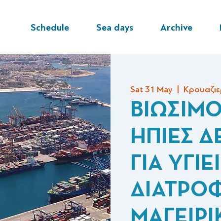
Schedule
Sea days
Archive
Sat 31 May
  |  
Κρουαζιε
ΒΙΩΣΙΜΟ
ΗΠΙΕΣ Δ
ΓΙΑ ΥΓΙΕ
ΔΙΑΤΡΟ
ΜΑΓΕΙΡΙ