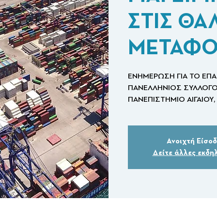
ΣΤΙΣ ΘΑ
ΜΕΤΑΦΟ
ΕΝΗΜΕΡΩΣΗ ΓΙΑ ΤΟ ΕΠ
ΠΑΝΕΛΛΗΝΙΟΣ ΣΥΛΛΟΓΟ
Ανοιχτή Είσο
Δείτε άλλες εκδη