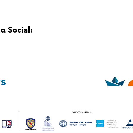
α Social:
ys