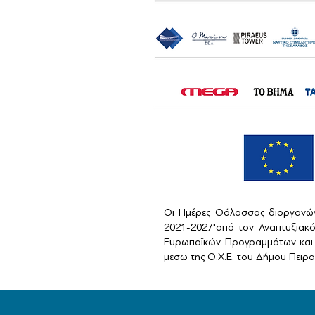
Οι Ημέρες Θάλασσας διοργανών
2021-2027"από τον Αναπτυξιακ
Ευρωπαϊκών Προγραμμάτων και 
μεσω της Ο.Χ.Ε. του Δήμου Πειραι