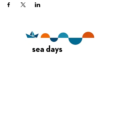
sea days
Οι Ημέρες Θάλασσας διοργανώνονται στο πλαίσιο της Πράξης
"Τουριστική Προβολή Δήμου Πειραιά" του Προγραμματος
"ΑΤΤΙΚΗ
2021-2027
"από τον Αναπτυξιακό Οργανισμό "ΠΕΙΡΑΙΑΣ
ΣΥΝ ΜΟΝΟΠΡΟΣΩΠΗ Α.Ε." σε συνεργασία με τη Διεύθυνση