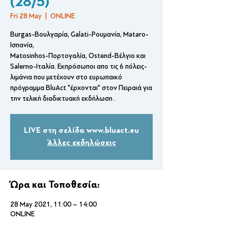
(28/5)
Fri 28 May
  |  
ONLINE
Burgas-Βουλγαρία, Galati-Ρουμανία, Mataro-
Ισπανία,
Matosinhos-Πορτογαλία, Ostend-Βέλγιο και
Salerno-Iταλία. Εκπρόσωποι απο τις 6 πόλεις-
λιμάνια που μετέχουν στο ευρωπαικό
πρόγραμμα BluAct "έρχονται" στον Πειραιά για
την τελική διαδικτυακή εκδήλωση .
LIVE στη σελίδα www.bluact.eu
Άλλες εκδηλώσεις
Ώρα και Τοποθεσία:
28 May 2021, 11:00 – 14:00
ONLINE