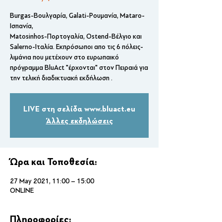
Burgas-Βουλγαρία, Galati-Ρουμανία, Mataro-
Ισπανία,
Matosinhos-Πορτογαλία, Ostend-Βέλγιο και
Salerno-Iταλία. Εκπρόσωποι απο τις 6 πόλεις-
λιμάνια που μετέχουν στο ευρωπαικό
πρόγραμμα BluAct "έρχονται" στον Πειραιά για
την τελική διαδικτυακή εκδήλωση .
LIVE στη σελίδα www.bluact.eu
Άλλες εκδηλώσεις
Ώρα και Τοποθεσία:
27 May 2021, 11:00 – 15:00
ONLINE
Πληροφορίες: