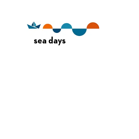
sea days
Οι Ημέρες Θάλασσας διοργανώνονται στο πλαίσιο της Πράξης
"Τουριστική Προβολή Δήμου Πειραιά" του Προγραμματος
"ΑΤΤΙΚΗ
2021-2027
"από τον Αναπτυξιακό Οργανισμό "ΠΕΙΡΑΙΑΣ
ΣΥΝ ΜΟΝΟΠΡΟΣΩΠΗ Α.Ε." σε συνεργασία με τη Διεύθυνση
Εξωστρέφειας, Ευρωπαϊκών Προγραμμάτων και Τουρισμού. Οι
δράσεις χρηματοδοτούνται από τους πόρους του Προγραμματος