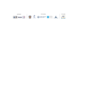
Οι Ημέρες Θάλασσας διοργανώνονται στο πλαίσιο της Πράξης
"Τουριστική Προβολή Δήμου Πειραιά" του Προγραμματος
"ΑΤΤΙΚΗ
2021-2027
"από τον Αναπτυξιακό Οργανισμό "ΠΕΙΡΑΙΑΣ
ΣΥΝ ΜΟΝΟΠΡΟΣΩΠΗ Α.Ε." σε συνεργασία με τη Διεύθυνση
Εξωστρέφειας, Ευρωπαϊκών Προγραμμάτων και Τουρισμού. Οι
δράσεις χρηματοδοτούνται από τους πόρους του Προγραμματος
"Αττική"
2021-2027
μεσω της Ο.Χ.Ε. του Δήμου Πειραιά. Ολες οι
εκδηλώσεις θα είναι δωρεάν.