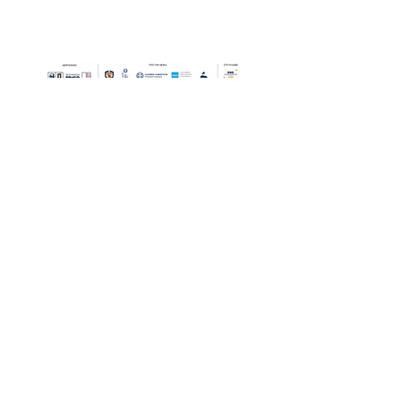
Οι Ημέρες Θάλασσας διοργανώνονται στο πλαίσιο της Πράξης
"Τουριστική Προβολή Δήμου Πειραιά" του Προγραμματος
"ΑΤΤΙΚΗ
2021-2027
"από τον Αναπτυξιακό Οργανισμό "ΠΕΙΡΑΙΑΣ
ΣΥΝ ΜΟΝΟΠΡΟΣΩΠΗ Α.Ε." σε συνεργασία με τη Διεύθυνση
Εξωστρέφειας, Ευρωπαϊκών Προγραμμάτων και Τουρισμού. Οι
δράσεις χρηματοδοτούνται από τους πόρους του Προγραμματος
"Αττική"
2021-2027
μεσω της Ο.Χ.Ε. του Δήμου Πειραιά. Ολες οι
εκδηλώσεις θα είναι δωρεάν.