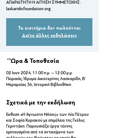
ΑΠΑΡΑΙΤΗΤΗ Η ΑΙΤΗΣΗ ΣΥΜΜΕΤΟΧΗΣ:
laskaridisfoundation.org
Τα εισιτήρια δεν πωλούνται
Δείτε άλλες εκδηλώσεις
΄'Ωρα & Τοποθεσία
02 Ιουν 2024, 11:00 π.μ. – 12:00 μ.μ.
Πειραιάς, Ίδρυμα Αικατερίνης Λασκαρίδη, Β’
Μεραρχίας 36, Ιστορική Βιβλιοθήκη
Σχετικά με την εκδήλωση
Έκθεση «Η Άγνωστη Νήσος» των Λία Πέτρου
και Σοφία Κυριακού με επιμέλεια της Γκέλυς
Γκριντάκη. Παρουσιάζει έργα τέχνης
εμπνευσμένα από τα αντικείμενα των
συλλογών του Ιδρύματος τα οποία θα