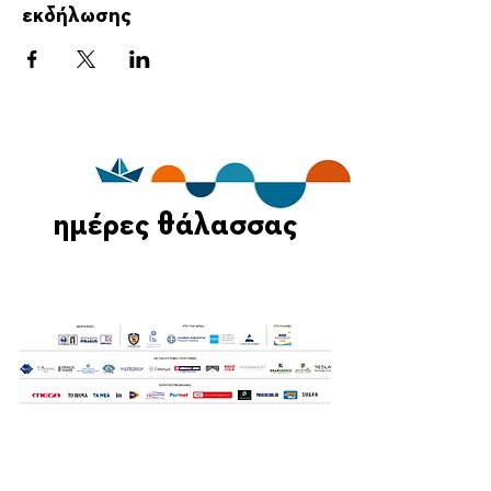
εκδήλωσης
ημέρες θάλασσας
Οι Ημέρες Θάλασσας διοργανώνονται στο πλαίσιο της Πράξης