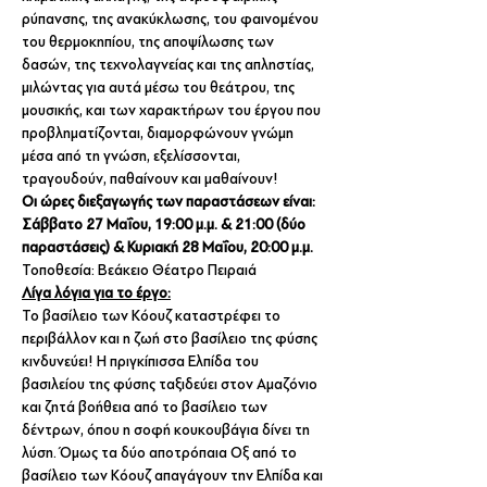
ρύπανσης, της ανακύκλωσης, του φαινομένου 
του θερμοκηπίου, της αποψίλωσης των 
δασών, της τεχνολαγνείας και της απληστίας, 
μιλώντας για αυτά μέσω του θεάτρου, της 
μουσικής, και των χαρακτήρων του έργου που 
προβληματίζονται, διαμορφώνουν γνώμη 
μέσα από τη γνώση, εξελίσσονται, 
τραγουδούν, παθαίνουν και μαθαίνουν!
Οι ώρες διεξαγωγής των παραστάσεων είναι: 
Σάββατο 27 Μαΐου, 19:00 μ.μ. & 21:00 (δύο 
παραστάσεις) & Κυριακή 28 Μαΐου, 20:00 μ.μ. 
Τοποθεσία: Βεάκειο Θέατρο Πειραιά 
Λίγα λόγια για το έργο:
Το βασίλειο των Κόουζ καταστρέφει το 
περιβάλλον και η ζωή στο βασίλειο της φύσης 
κινδυνεύει! Η πριγκίπισσα Ελπίδα του 
βασιλείου της φύσης ταξιδεύει στον Αμαζόνιο 
και ζητά βοήθεια από το βασίλειο των 
δέντρων, όπου η σοφή κουκουβάγια δίνει τη 
λύση. Όμως τα δύο αποτρόπαια Οξ από το 
βασίλειο των Κόουζ απαγάγουν την Ελπίδα και 