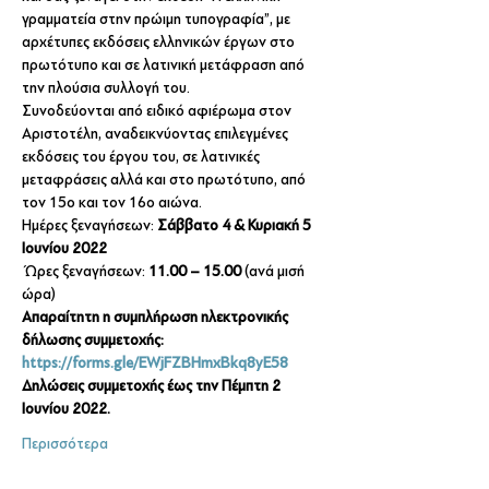
γραμματεία στην πρώιμη τυπογραφία”, με 
αρχέτυπες εκδόσεις ελληνικών έργων στο 
πρωτότυπο και σε λατινική μετάφραση από 
την πλούσια συλλογή του.
Συνοδεύονται από ειδικό αφιέρωμα στον 
Αριστοτέλη, αναδεικνύοντας επιλεγμένες 
εκδόσεις του έργου του, σε λατινικές 
μεταφράσεις αλλά και στο πρωτότυπο, από 
τον 15ο και τον 16ο αιώνα.
Ημέρες ξεναγήσεων: 
Σάββατο 4 & Κυριακή 5 
Ιουνίου 2022
 Ώρες ξεναγήσεων: 
11.00 – 15.00
 (ανά μισή 
ώρα)
Απαραίτητη η συμπλήρωση ηλεκτρονικής 
δήλωσης συμμετοχής: 
https://forms.gle/EWjFZBHmxBkq8yE58
Δηλώσεις συμμετοχής έως την Πέμπτη 2 
Ιουνίου 2022.
Περισσότερα