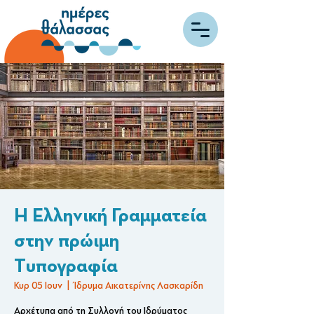
Η Ελληνική Γραμματεία
στην πρώιμη
Tυπογραφία
Κυρ 05 Ιουν
  |  
Ίδρυμα Αικατερίνης Λασκαρίδη
Αρχέτυπα από τη Συλλογή του Ιδρύματος