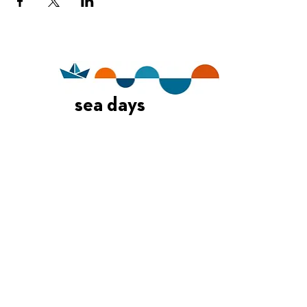
sea days
Οι Ημέρες Θάλασσας διοργανώνονται στο πλαίσιο της Πράξης
"Τουριστική Προβολή Δήμου Πειραιά" του Προγραμματος
"ΑΤΤΙΚΗ
2021-2027
"από τον Αναπτυξιακό Οργανισμό "ΠΕΙΡΑΙΑΣ
ΣΥΝ ΜΟΝΟΠΡΟΣΩΠΗ Α.Ε." σε συνεργασία με τη Διεύθυνση
Εξωστρέφειας, Ευρωπαϊκών Προγραμμάτων και Τουρισμού. Οι