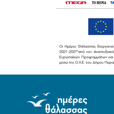
Οι Ημέρες Θάλασσας διοργανών
2021-2027"από τον Αναπτυξιακ
Ευρωπαϊκών Προγραμμάτων και 
μεσω της Ο.Χ.Ε. του Δήμου Πειραι