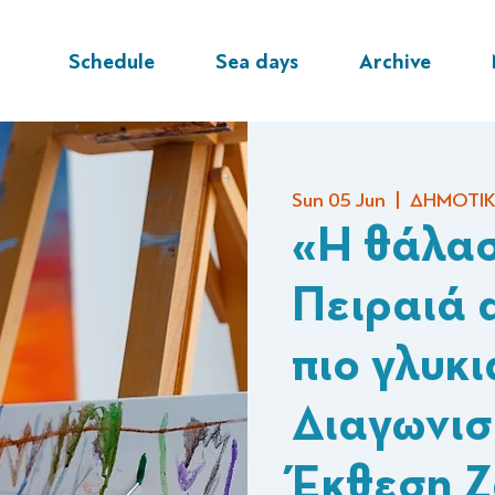
Schedule
Sea days
Archive
Sun 05 Jun
  |  
ΔΗΜΟΤΙΚ
«Η θάλα
Πειραιά α
πιο γλυκι
Διαγωνισ
Έκθεση 