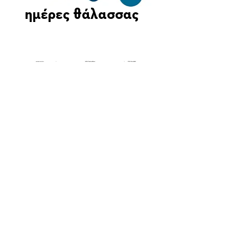
ημέρες θάλασσας
Οι Ημέρες Θάλασσας διοργανώνονται στο πλαίσιο της Πράξης
"Τουριστική Προβολή Δήμου Πειραιά" του Προγραμματος
"ΑΤΤΙΚΗ
2021-2027
"από τον Αναπτυξιακό Οργανισμό "ΠΕΙΡΑΙΑΣ
ΣΥΝ ΜΟΝΟΠΡΟΣΩΠΗ Α.Ε." σε συνεργασία με τη Διεύθυνση
Εξωστρέφειας, Ευρωπαϊκών Προγραμμάτων και Τουρισμού. Οι
δράσεις χρηματοδοτούνται από τους πόρους του Προγραμματος
"Αττική"
2021-2027
μεσω της Ο.Χ.Ε. του Δήμου Πειραιά. Ολες οι
εκδηλώσεις θα είναι δωρεάν.