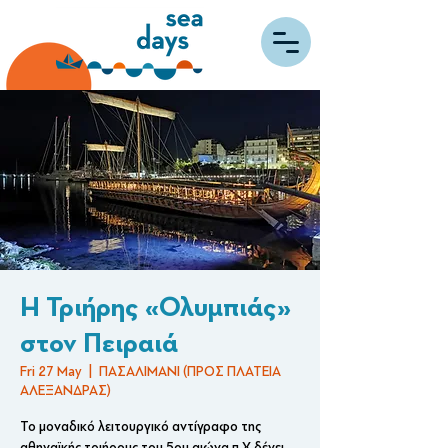
Η Τριήρης «Ολυμπιάς»
στον Πειραιά
Fri 27 May
  |  
ΠΑΣΑΛΙΜΑΝΙ (ΠΡΟΣ ΠΛΑΤΕΙΑ
ΑΛΕΞΑΝΔΡΑΣ)
Το μοναδικό λειτουργικό αντίγραφο της
αθηναϊκής τριήρους του 5ου αιώνα π.Χ δένει