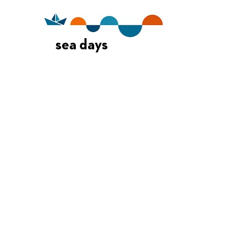
sea days
Οι Ημέρες Θάλασσας διοργανώνονται στο πλαίσιο της Πράξης
"Τουριστική Προβολή Δήμου Πειραιά" του Προγραμματος
"ΑΤΤΙΚΗ
2021-2027
"από τον Αναπτυξιακό Οργανισμό "ΠΕΙΡΑΙΑΣ
ΣΥΝ ΜΟΝΟΠΡΟΣΩΠΗ Α.Ε." σε συνεργασία με τη Διεύθυνση
Εξωστρέφειας, Ευρωπαϊκών Προγραμμάτων και Τουρισμού. Οι
δράσεις χρηματοδοτούνται από τους πόρους του Προγραμματος
"Αττική"
2021-2027
μεσω της Ο.Χ.Ε. του Δήμου Πειραιά. Ολες οι
εκδηλώσεις θα είναι δωρεάν.