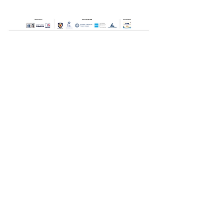
Οι Ημέρες Θάλασσας διοργανώνονται στο πλαίσιο της Πράξης
"Τουριστική Προβολή Δήμου Πειραιά" του Προγραμματος
"ΑΤΤΙΚΗ
2021-2027
"από τον Αναπτυξιακό Οργανισμό "ΠΕΙΡΑΙΑΣ
ΣΥΝ ΜΟΝΟΠΡΟΣΩΠΗ Α.Ε." σε συνεργασία με τη Διεύθυνση
Εξωστρέφειας, Ευρωπαϊκών Προγραμμάτων και Τουρισμού. Οι
δράσεις χρηματοδοτούνται από τους πόρους του Προγραμματος
"Αττική"
2021-2027
μεσω της Ο.Χ.Ε. του Δήμου Πειραιά. Ολες οι
εκδηλώσεις θα είναι δωρεάν.