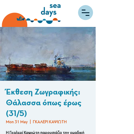
Έκθεση Ζωγραφικής:
Θάλασσα όπως έρως
(31/5)
Mon 31 May
  |  
ΓΚΑΛΕΡΙ ΚΑΨΙΩΤΗ
Η Γκαλερί Καψιώτη παρουσιάζει την ομαδική