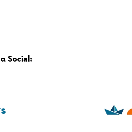
α Social:
ys