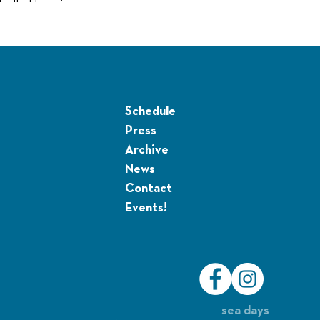
Schedule
Press
Archive
News
Contact
Events!
sea days