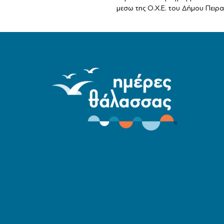
μεσω της Ο.Χ.Ε. του Δήμου Πειραι