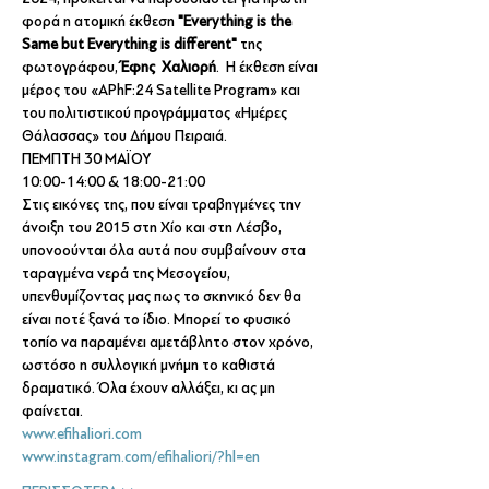
φορά η ατομική έκθεση 
"Everything is the 
Same but Everything is different" 
της 
φωτογράφου, 
Έφης  Χαλιορή
.  Η έκθεση είναι 
μέρος του «APhF:24 Satellite Program» και 
του πολιτιστικού προγράμματος «Ημέρες 
Θάλασσας» του Δήμου Πειραιά.
ΠΕΜΠΤΗ 30 ΜΑΪΟΥ
10:00-14:00 & 18:00-21:00
Στις εικόνες της, που είναι τραβηγμένες την 
άνοιξη του 2015 στη Χίο και στη Λέσβο, 
υπονοούνται όλα αυτά που συμβαίνουν στα 
ταραγμένα νερά της Μεσογείου, 
υπενθυμίζοντας μας πως το σκηνικό δεν θα 
είναι ποτέ ξανά το ίδιο. Μπορεί το φυσικό 
τοπίο να παραμένει αμετάβλητο στον χρόνο, 
ωστόσο η συλλογική μνήμη το καθιστά 
δραματικό. Όλα έχουν αλλάξει, κι ας μη 
φαίνεται.
www.efihaliori.com
www.instagram.com/efihaliori/?hl=en