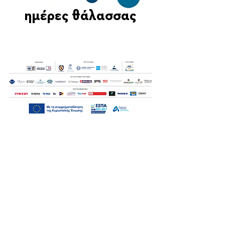
ημέρες θάλασσας
Οι Ημέρες Θάλασσας διοργανώνονται στο πλαίσιο της Πράξης
"Τουριστική Προβολή Δήμου Πειραιά" του Προγραμματος
"ΑΤΤΙΚΗ
2021-2027
"από τον Αναπτυξιακό Οργανισμό "ΠΕΙΡΑΙΑΣ
ΣΥΝ ΜΟΝΟΠΡΟΣΩΠΗ Α.Ε." σε συνεργασία με τη Διεύθυνση
Εξωστρέφειας, Ευρωπαϊκών Προγραμμάτων και Τουρισμού. Οι
δράσεις χρηματοδοτούνται από τους πόρους του Προγραμματος
"Αττική"
2021-2027
μεσω της Ο.Χ.Ε. του Δήμου Πειραιά. Ολες οι
εκδηλώσεις θα είναι δωρεάν.