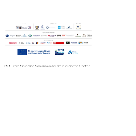
Οι Ημέρες Θάλασσας διοργανώνονται στο πλαίσιο της Πράξης
"Τουριστική Προβολή Δήμου Πειραιά" του Προγραμματος
"ΑΤΤΙΚΗ
2021-2027
"από τον Αναπτυξιακό Οργανισμό "ΠΕΙΡΑΙΑΣ
ΣΥΝ ΜΟΝΟΠΡΟΣΩΠΗ Α.Ε." σε συνεργασία με τη Διεύθυνση
Εξωστρέφειας, Ευρωπαϊκών Προγραμμάτων και Τουρισμού. Οι
δράσεις χρηματοδοτούνται από τους πόρους του Προγραμματος
"Αττική"
2021-2027
μεσω της Ο.Χ.Ε. του Δήμου Πειραιά. Ολες οι
εκδηλώσεις θα είναι δωρεάν.