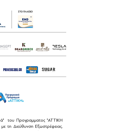
αιά" του Προγραμματος "ΑΤΤΙΚΗ
με τη Διεύθυνση Εξωστρέφειας,