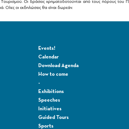
Τουρισμού. Οι δράσεις χρηματοδοτούνται από τους πόρους του Πρ
ά. Ολες οι εκδηλώσεις θα είναι δωρεάν.
Events!
Calendar
Download Agenda
How to come
-
Exhibitions
Speeches
Initiatives
Guided Tours
Sports