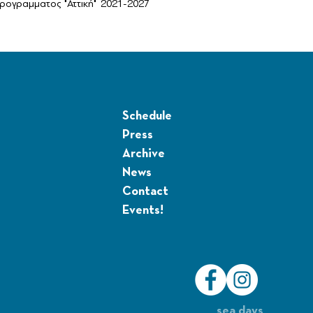
ογραμματος "Αττική" 2021-2027
Schedule
Press
Archive
News
Contact
Events!
sea days