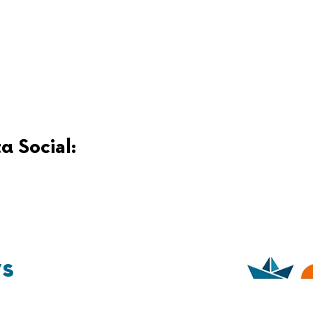
α Social:
ys