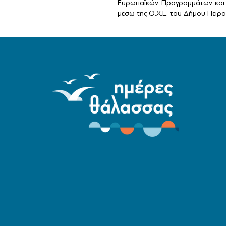
Ευρωπαϊκών Προγραμμάτων και 
μεσω της Ο.Χ.Ε. του Δήμου Πειραι