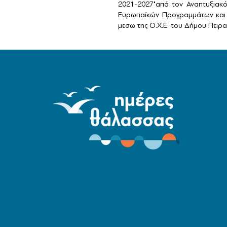
2021-2027"από τον Αναπτυξιακ
Ευρωπαϊκών Προγραμμάτων και 
μεσω της Ο.Χ.Ε. του Δήμου Πειραι