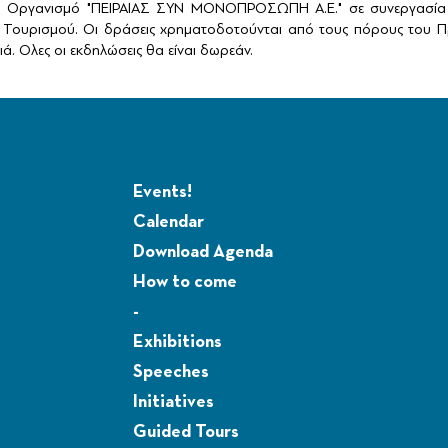
ό Οργανισμό "ΠΕΙΡΑΙΑΣ ΣΥΝ ΜΟΝΟΠΡΟΣΩΠΗ Α.Ε." σε συνεργασία 
Τουρισμού. Οι δράσεις χρηματοδοτούνται από τους πόρους του Πρ
ά. Ολες οι εκδηλώσεις θα είναι δωρεάν.
Events!
Calendar
Download Agenda
How to come
-
Exhibitions
Speeches
Initiatives
Guided Tours