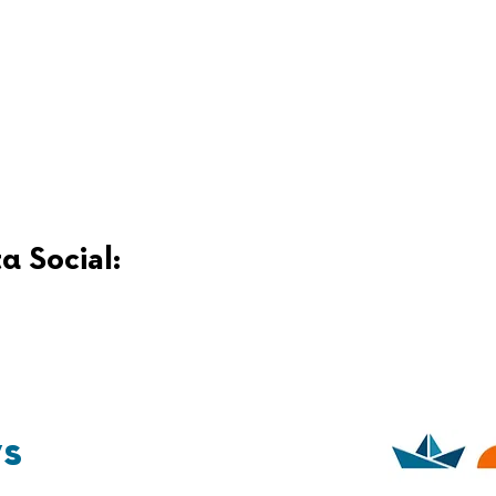
α Social:
ys