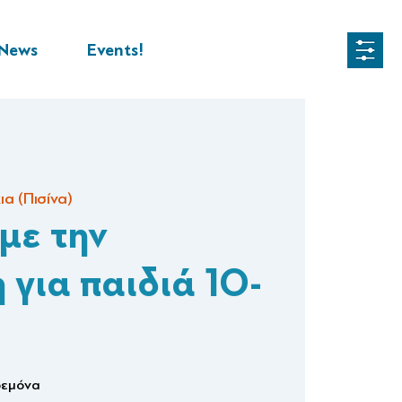
News
Events!
α (Πισίνα)
με την
 για παιδιά 10-
δεμόνα