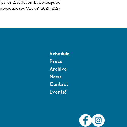
με τη Διεύθυνση Εξωστρέφειας,
ογραμματος "Αττική" 2021-2027
Schedule
Press
Archive
News
Contact
Events!