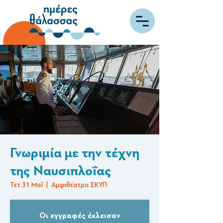
Γνωριμία με την τέχνη
της Ναυσιπλοΐας
Τετ 31 Μαΐ
  |  
Αμφιθέατρο ΣΚΥΠ
Οι εγγραφές έκλεισαν