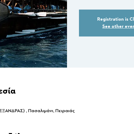
Registration is C
See other eve
εσία
ΞΑΝΔΡΑΣ) , Πασαλιμάνι, Πειραιάς