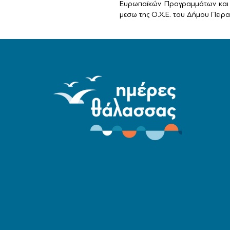
Ευρωπαϊκών Προγραμμάτων και 
μεσω της Ο.Χ.Ε. του Δήμου Πειραι