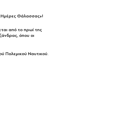
ς «Ημέρες Θάλασσας»!
εται από το πρωί της
ξάνδρας, όπου οι
ύ Πολεμικού Ναυτικού.