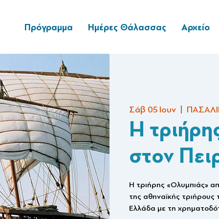
Πρόγραμμα
Ημέρες Θάλασσας
Αρχείο
Σάβ 05 Ιουν
  |  
ΠΑΣΑΛΙ
H τριήρη
στον Πει
Η τριήρης «Ολυμπιάς» απ
της αθηναϊκής τριήρους 
Ελλάδα με τη χρηματοδότ