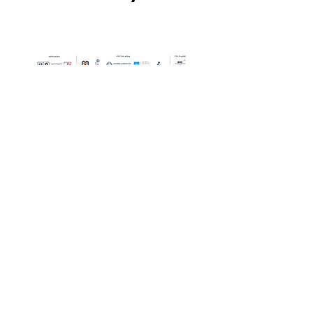
Οι Ημέρες Θάλασσας διοργανώνονται στο πλαίσιο της Πράξης
"Τουριστική Προβολή Δήμου Πειραιά" του Προγραμματος
"ΑΤΤΙΚΗ
2021-2027
"από τον Αναπτυξιακό Οργανισμό "ΠΕΙΡΑΙΑΣ
ΣΥΝ ΜΟΝΟΠΡΟΣΩΠΗ Α.Ε." σε συνεργασία με τη Διεύθυνση
Εξωστρέφειας, Ευρωπαϊκών Προγραμμάτων και Τουρισμού. Οι
δράσεις χρηματοδοτούνται από τους πόρους του Προγραμματος
"Αττική"
2021-2027
μεσω της Ο.Χ.Ε. του Δήμου Πειραιά. Ολες οι
εκδηλώσεις θα είναι δωρεάν.