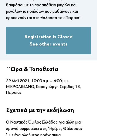
θαυμάσουμε τη προσπάθεια μικρών και
μεγάλων ιστιοπλόων που μαθαίνουν και
προπονούνται στη θάλασσα του Πειραιά!
Registration is Closed
See other events
΄'Ωρα & Τοποθεσία
29 Μαΐ 2021, 10:00 π.μ. – 4:00 μ.μ.
ΜΙΚΡΟΛΙΜΑΝΟ, Καραγιώργη Σερβίας 18,
Πειραιάς
Σχετικά με την εκδήλωση
Ο Ναυτικός Όμιλος Ελλάδος  για άλλη μια 
χρονιά συμμετέχει στις “Ημέρες Θάλασσας 
”, με ένα ολοήμερο πρόγραμμα 