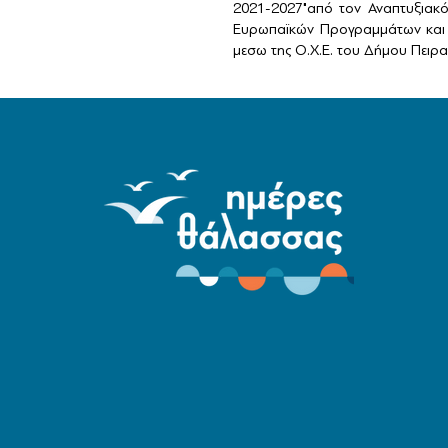
2021-2027"από τον Αναπτυξιακ
Ευρωπαϊκών Προγραμμάτων και 
μεσω της Ο.Χ.Ε. του Δήμου Πειραι