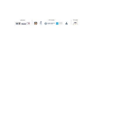
Οι Ημέρες Θάλασσας διοργανώνονται στο πλαίσιο της Πράξης
"Τουριστική Προβολή Δήμου Πειραιά" του Προγραμματος
"ΑΤΤΙΚΗ
2021-2027
"από τον Αναπτυξιακό Οργανισμό "ΠΕΙΡΑΙΑΣ
ΣΥΝ ΜΟΝΟΠΡΟΣΩΠΗ Α.Ε." σε συνεργασία με τη Διεύθυνση
Εξωστρέφειας, Ευρωπαϊκών Προγραμμάτων και Τουρισμού. Οι
δράσεις χρηματοδοτούνται από τους πόρους του Προγραμματος
"Αττική"
2021-2027
μεσω της Ο.Χ.Ε. του Δήμου Πειραιά. Ολες οι
εκδηλώσεις θα είναι δωρεάν.