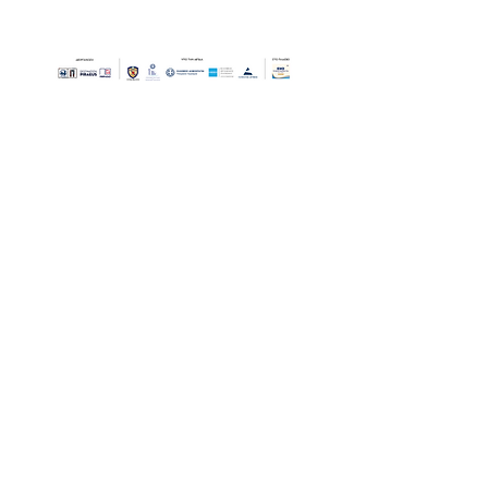
Οι Ημέρες Θάλασσας διοργανώνονται στο πλαίσιο της Πράξης
"Τουριστική Προβολή Δήμου Πειραιά" του Προγραμματος
"ΑΤΤΙΚΗ
2021-2027
"από τον Αναπτυξιακό Οργανισμό "ΠΕΙΡΑΙΑΣ
ΣΥΝ ΜΟΝΟΠΡΟΣΩΠΗ Α.Ε." σε συνεργασία με τη Διεύθυνση
Εξωστρέφειας, Ευρωπαϊκών Προγραμμάτων και Τουρισμού. Οι
δράσεις χρηματοδοτούνται από τους πόρους του Προγραμματος
"Αττική"
2021-2027
μεσω της Ο.Χ.Ε. του Δήμου Πειραιά. Ολες οι
εκδηλώσεις θα είναι δωρεάν.